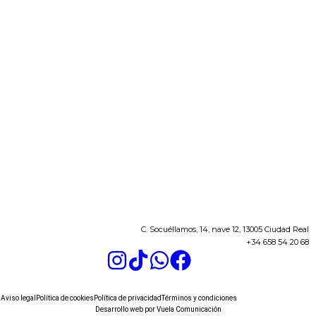
C. Socuéllamos, 14, nave 12, 13005 Ciudad Real
+34 658 54 20 68
Aviso legal
Política de cookies
Política de privacidad
Términos y condiciones
Desarrollo web por
Vuela Comunicación